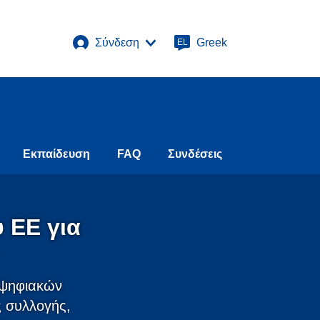
Σύνδεση
Greek
EL
Εκπαίδευση
FAQ
Συνδέσεις
 ΕΕ για
ή ψηφιακών
ς συλλογής,