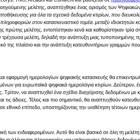
ροηγούμενης μελέτης, αναπτύχθηκε ένας ορισμός των Ψηφιακών 
ποθήκευσης για όλα τα σχετικά δεδομένα κτιρίων, που διευκολύ
ληροφοριών στον κατασκευαστικό τομέα. μεταξύ ιδιοκτητών κα
της πρώτης μελέτης, εντοπίστηκαν κενά και καθορίστηκαν τρία 
την τρέχουσα μελέτη, δηλαδή την ανάπτυξη μιας τυποποιημένης 
νομικό της πλαίσιο και την ανάπτυξη κατευθυντήριων γραμμών 
 και εφαρμογή
ημερολογίων ψηφιακής κατασκευής θα επικεντρωθε
μένων για ευρωπαϊκά ψηφιακά ημερολόγια κτιρίων. Δεύτερον, 
Τρίτον, να αναπτυχθεί ένα σχέδιο διαχείρισης δεδομένων με 
ι τις άδειες. Τέλος και πιο σημαντικό, θα αναπτυχθούν κατευθυ
ε εθνικό επίπεδο, υποστηρίζοντας την υιοθέτηση τέτοιων ημε
οκή των ενδιαφερομένων. Αυτό θα είναι βασικό σε όλη τη μελέτη
θα συλλέγονται πληροφορίες για υπάρχουσες βάσεις δεδομένων