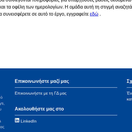
ος και τα οφέλη των ημερολογίων. Η ομάδα αυτή τη στιγμή αναζη
 συνεισφέρετε σε αυτό το έργο, εγγραφείτε
εδώ
.
Επικοινωνήστε μαζί μας
Σχ
Επικοινωνήστε με τη ΓΔ μας
Έν
πό
κα
ys,
Ακολουθήστε μας στο
υ
Δ
LinkedIn
τας