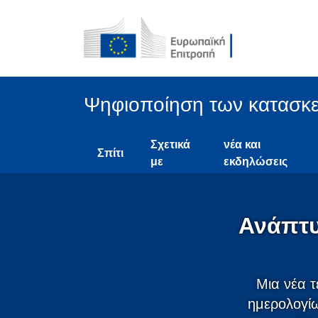
Ψηφιοποίηση των κατασκ
Σχετικά
νέα και
Σπίτι
με
εκδηλώσεις
Ανάπτυ
Μια νέα τ
ημερολογίω